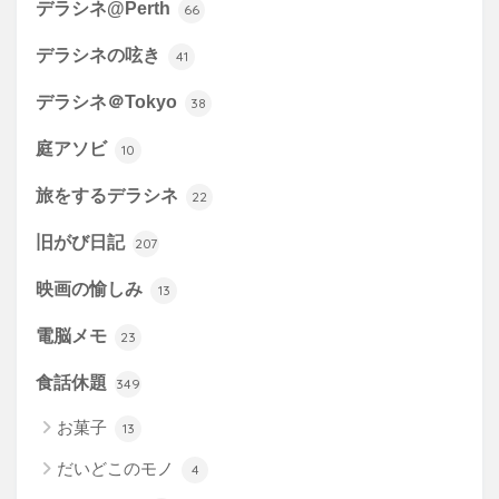
デラシネ@Perth
66
デラシネの呟き
41
デラシネ＠Tokyo
38
庭アソビ
10
旅をするデラシネ
22
旧がび日記
207
映画の愉しみ
13
電脳メモ
23
食話休題
349
お菓子
13
だいどこのモノ
4