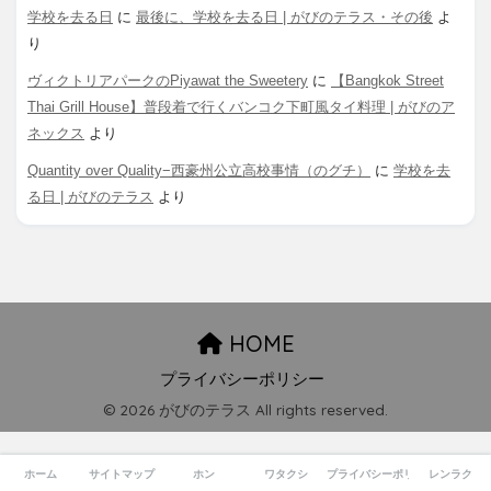
学校を去る日
に
最後に、学校を去る日 | がびのテラス・その後
よ
り
ヴィクトリアパークのPiyawat the Sweetery
に
【Bangkok Street
Thai Grill House】普段着で行くバンコク下町風タイ料理 | がびのア
ネックス
より
Quantity over Quality−西豪州公立高校事情（のグチ）
に
学校を去
る日 | がびのテラス
より
HOME
プライバシーポリシー
© 2026 がびのテラス All rights reserved.
ホーム
サイトマップ
ホン
ワタクシ
プライバシーポリシー
レンラク