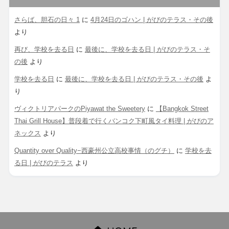
さらば、胆石の日々 1
に
4月24日のゴハン | がびのテラス・その後
より
再び、学校を去る日
に
最後に、学校を去る日 | がびのテラス・そ
の後
より
学校を去る日
に
最後に、学校を去る日 | がびのテラス・その後
よ
り
ヴィクトリアパークのPiyawat the Sweetery
に
【Bangkok Street
Thai Grill House】普段着で行くバンコク下町風タイ料理 | がびのア
ネックス
より
Quantity over Quality−西豪州公立高校事情（のグチ）
に
学校を去
る日 | がびのテラス
より