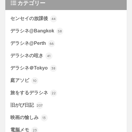
カテゴリー
センセイの放課後
44
デラシネ@Bangkok
58
デラシネ@Perth
66
デラシネの呟き
41
デラシネ＠Tokyo
38
庭アソビ
10
旅をするデラシネ
22
旧がび日記
207
映画の愉しみ
13
電脳メモ
23