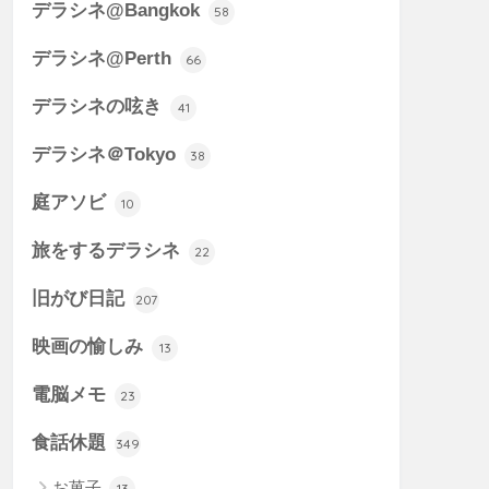
デラシネ@Bangkok
58
デラシネ@Perth
66
デラシネの呟き
41
デラシネ＠Tokyo
38
庭アソビ
10
旅をするデラシネ
22
旧がび日記
207
映画の愉しみ
13
電脳メモ
23
食話休題
349
お菓子
13