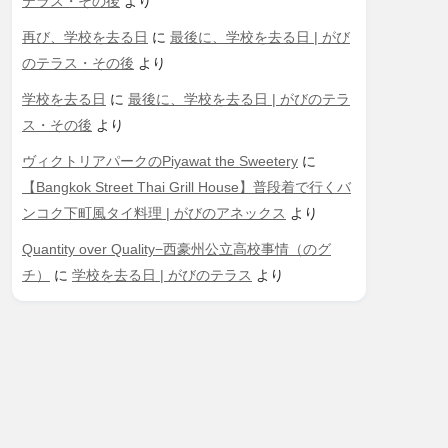
テラス・その後
より
再び、学校を去る日
に
最後に、学校を去る日 | がび
のテラス・その後
より
学校を去る日
に
最後に、学校を去る日 | がびのテラ
ス・その後
より
ヴィクトリアパークのPiyawat the Sweetery
に
【Bangkok Street Thai Grill House】普段着で行くバ
ンコク下町風タイ料理 | がびのアネックス
より
Quantity over Quality−西豪州公立高校事情（のグ
チ）
に
学校を去る日 | がびのテラス
より