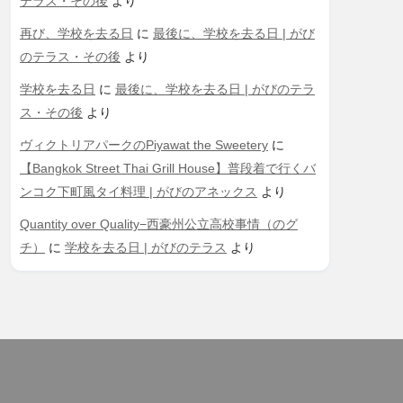
テラス・その後
より
再び、学校を去る日
に
最後に、学校を去る日 | がび
のテラス・その後
より
学校を去る日
に
最後に、学校を去る日 | がびのテラ
ス・その後
より
ヴィクトリアパークのPiyawat the Sweetery
に
【Bangkok Street Thai Grill House】普段着で行くバ
ンコク下町風タイ料理 | がびのアネックス
より
Quantity over Quality−西豪州公立高校事情（のグ
チ）
に
学校を去る日 | がびのテラス
より