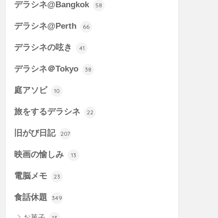
デラシネ@Bangkok
58
デラシネ@Perth
66
デラシネの呟き
41
デラシネ＠Tokyo
38
庭アソビ
10
旅をするデラシネ
22
旧がび日記
207
映画の愉しみ
13
電脳メモ
23
食話休題
349
お菓子
13