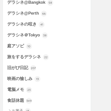
デラシネ@Bangkok
58
デラシネ@Perth
66
デラシネの呟き
41
デラシネ＠Tokyo
38
庭アソビ
10
旅をするデラシネ
22
旧がび日記
207
映画の愉しみ
13
電脳メモ
23
食話休題
349
お菓子
13