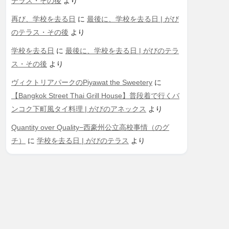
テラス・その後
より
再び、学校を去る日
に
最後に、学校を去る日 | がび
のテラス・その後
より
学校を去る日
に
最後に、学校を去る日 | がびのテラ
ス・その後
より
ヴィクトリアパークのPiyawat the Sweetery
に
【Bangkok Street Thai Grill House】普段着で行くバ
ンコク下町風タイ料理 | がびのアネックス
より
Quantity over Quality−西豪州公立高校事情（のグ
チ）
に
学校を去る日 | がびのテラス
より