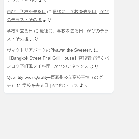
テラス・その後
より
再び、学校を去る日
に
最後に、学校を去る日 | がび
のテラス・その後
より
学校を去る日
に
最後に、学校を去る日 | がびのテラ
ス・その後
より
ヴィクトリアパークのPiyawat the Sweetery
に
【Bangkok Street Thai Grill House】普段着で行くバ
ンコク下町風タイ料理 | がびのアネックス
より
Quantity over Quality−西豪州公立高校事情（のグ
チ）
に
学校を去る日 | がびのテラス
より