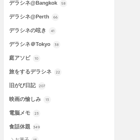
デラシネ@Bangkok
58
デラシネ@Perth
66
デラシネの呟き
41
デラシネ＠Tokyo
38
庭アソビ
10
旅をするデラシネ
22
旧がび日記
207
映画の愉しみ
13
電脳メモ
23
食話休題
349
お菓子
13