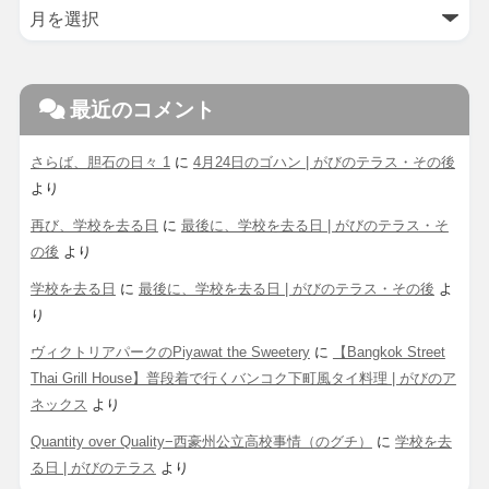
最近のコメント
さらば、胆石の日々 1
に
4月24日のゴハン | がびのテラス・その後
より
再び、学校を去る日
に
最後に、学校を去る日 | がびのテラス・そ
の後
より
学校を去る日
に
最後に、学校を去る日 | がびのテラス・その後
よ
り
ヴィクトリアパークのPiyawat the Sweetery
に
【Bangkok Street
Thai Grill House】普段着で行くバンコク下町風タイ料理 | がびのア
ネックス
より
Quantity over Quality−西豪州公立高校事情（のグチ）
に
学校を去
る日 | がびのテラス
より