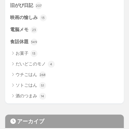
旧がび日記
207
映画の愉しみ
13
電脳メモ
23
食話休題
349
お菓子
13
だいどこのモノ
4
ウチごはん
268
ソトごはん
51
酒のつまみ
14
アーカイブ