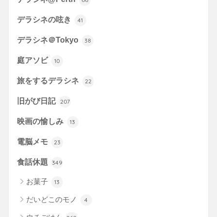
デラシネの呟き
41
デラシネ＠Tokyo
38
庭アソビ
10
旅をするデラシネ
22
旧がび日記
207
映画の愉しみ
13
電脳メモ
23
食話休題
349
お菓子
13
だいどこのモノ
4